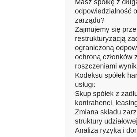
Masz spółkę z dług
odpowiedzialność o
zarządu?
Zajmujemy się prze
restrukturyzacją za
ograniczoną odpowi
ochroną członków 
roszczeniami wynika
Kodeksu spółek ha
usługi:
Skup spółek z zadł
kontrahenci, leasing
Zmiana składu zarzą
struktury udziałowe
Analiza ryzyka i d